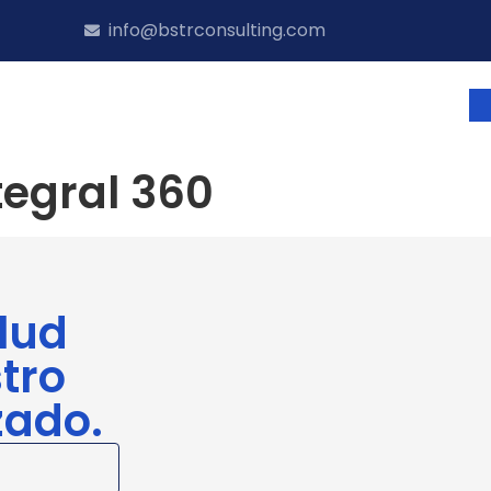
info@bstrconsulting.com
gral 360
Xiaxi Alinea Tu Salud
Formación
rural
Sostenibilidad
Alquiler Salas y Txoko
tegral 360
lud
tro
zado.