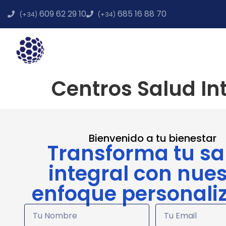
609 62 29 10
685 16 88 70‬
(+34)
(+34)
Inicio
Centros Salud Inte
Salud y bienestar
Medio 
Centros Salud In
Bienvenido a tu bienestar
Transforma tu sa
integral con nues
enfoque personali