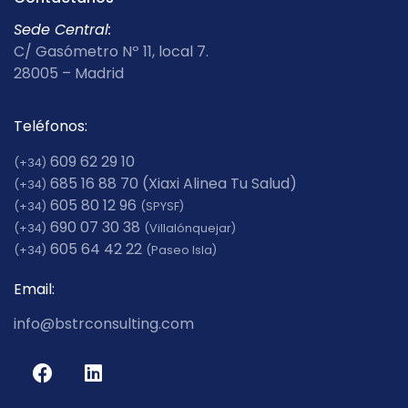
Sede Central:
C/ Gasómetro Nº 11, local 7.
28005 – Madrid
Teléfonos:
609 62 29 10
(+34)
685 16 88 70‬ (Xiaxi Alinea Tu Salud)
(+34)
605 80 12 96
(+34)
(SPYSF)
690 07 30 38
(+34)
(Villalónquejar)
605 64 42 22
(+34)
(Paseo Isla)
Email:
info@bstrconsulting.com